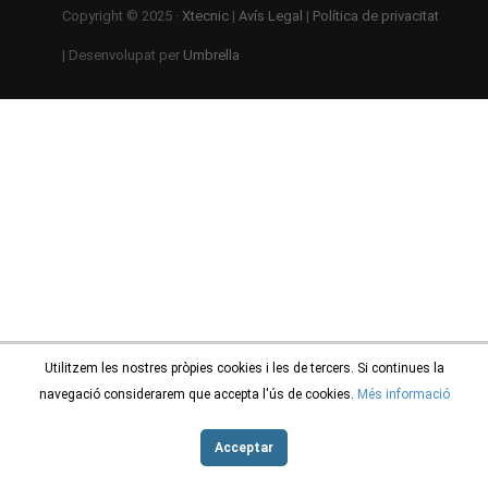
Copyright © 2025 ·
Xtecnic
|
Avís Legal
|
Política de privacitat
| Desenvolupat per
Umbrella
Utilitzem les nostres pròpies cookies i les de tercers. Si continues la
navegació considerarem que accepta l'ús de cookies.
Més informació
Acceptar