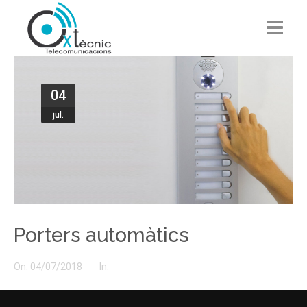
Porters Automàtics
04
Antenes de TV
jul.
Sistemes de seguretat
Administradors de finques
Wifi i xarxes
Pressupost
Porters automàtics
Contacte
On:
04/07/2018
In: