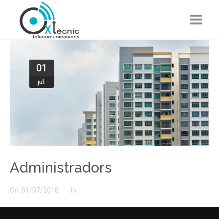
Porters Automàtics
01
Antenes de TV
jul.
Sistemes de seguretat
Administradors de finques
Wifi i xarxes
Pressupost
Administradors
Contacte
On:
01/07/2018
In: