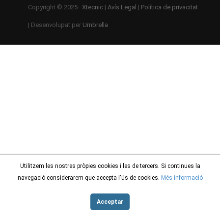
Copyright © 2025 ·
Xtecnic
|
Avís Legal
|
Política de privacitat
| Desenvolupat per
Umbrella
Utilitzem les nostres pròpies cookies i les de tercers. Si continues la
navegació considerarem que accepta l'ús de cookies.
Més informació
Acceptar